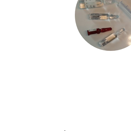
 sind medizinische
iche Substanzen direkt in den
äfte des Körpers zu
den zu fördern.
ch oft Vitamine,
pagyrische Mittel, die
abgestimmt werden.
eschwerden wie Erschöpfung,
en Schmerzen angewendet
Behandlungen sorgfältig