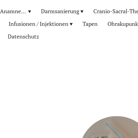
Erstgespräch (Anamnese)
Darmsanierung
Cranio-Sacral-The
Infusionen / Injektionen
Tapen
Ohrakupunk
Datenschutz
n